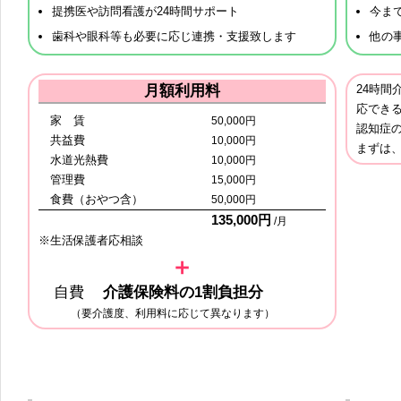
提携医や訪問看護が24時間サポート
今ま
歯科や眼科等も必要に応じ連携・支援致します
他の
月額利用料
24時
応でき
家 賃
50,000円
認知症
共益費
10,000円
まずは
水道光熱費
10,000円
管理費
15,000円
食費（おやつ含）
50,000円
135,000円
/月
※生活保護者応相談
＋
自費
介護保険料の1割負担分
（要介護度、利用料に応じて異なります）