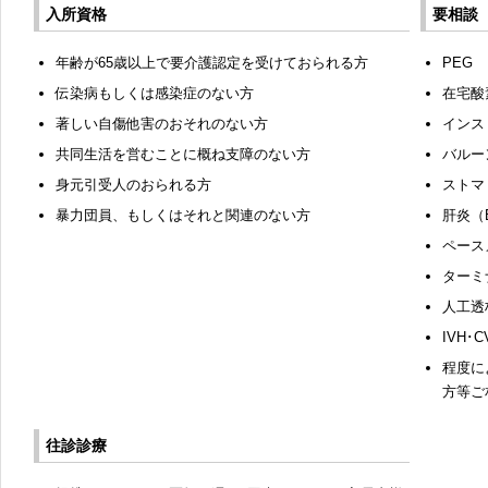
入所資格
要相談
年齢が65歳以上で要介護認定を受けておられる方
PEG
伝染病もしくは感染症のない方
在宅酸
著しい自傷他害のおそれのない方
インス
共同生活を営むことに概ね支障のない方
バルー
身元引受人のおられる方
ストマ
暴力団員、もしくはそれと関連のない方
肝炎（
ペース
ターミ
人工透
IVH
程度に
方等ご
往診診療