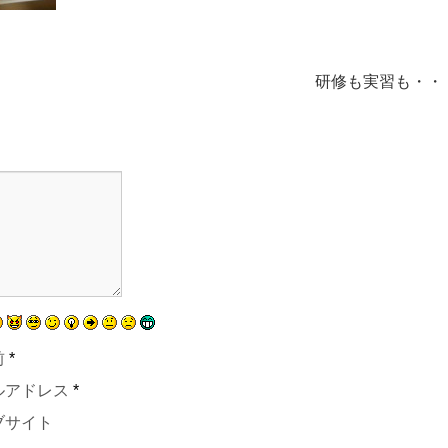
研修も実習も・・
前
*
ルアドレス
*
ブサイト