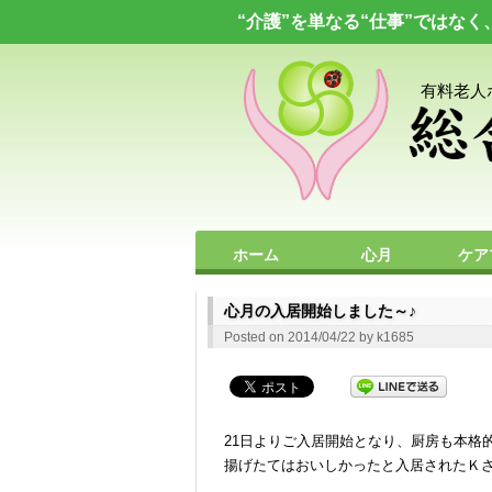
“介護”を単なる“仕事”ではな
有料老人
ホーム
心月
ケア
プライバシーポリシー
求人情報
お問い合わせ
心月の入居開始しました～♪
Posted on
2014/04/22
by
k1685
21日よりご入居開始となり、厨房も本格
揚げたてはおいしかったと入居されたＫさん