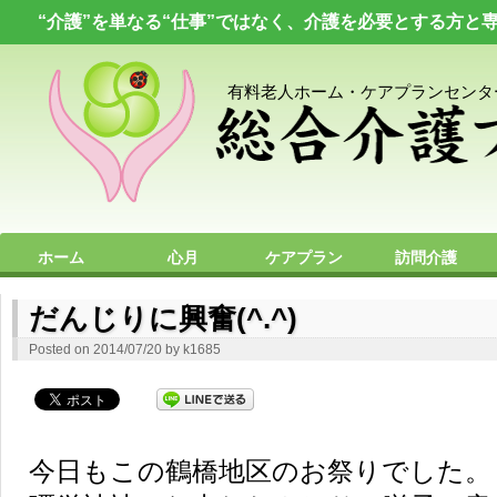
“介護”を単なる“仕事”ではなく、介護を必要とする方と
有料老人ホーム・ケアプランセンタ
ホーム
心月
ケアプラン
訪問介護
プライバシーポリシー
求人情報
お問い合わせ
だんじりに興奮(^.^)
Posted on
2014/07/20
by
k1685
今日もこの鶴橋地区のお祭りでした。