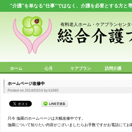
“介護”を単なる“仕事”ではなく、介護を必要とする方と
有料老人ホーム・ケアプランセンタ
ホーム
心月
ケアプラン
訪問介護
プライバシーポリシー
求人情報
お問い合わせ
ホームページ改修中
Posted on
2014/03/14
by
k1685
只今 伽羅のホームページは大幅改修中です。
伽羅について知りたい内容がございましたらお手数ですがお電話にてお