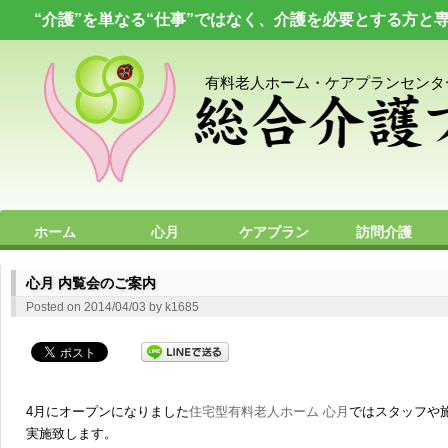
“介護”を単なる“仕事”ではなく、介護を必要とする方と
有料老人ホーム・ケアプランセンタ
ホーム
心月
ケアプラン
訪問介護
プライバシーポリシー
求人情報
お問い合わせ
心月 内覧会のご案内
Posted on
2014/04/03
by
k1685
4月にオープンになりました
住宅型有料老人ホーム 心月
ではスタッフや
実施致します。